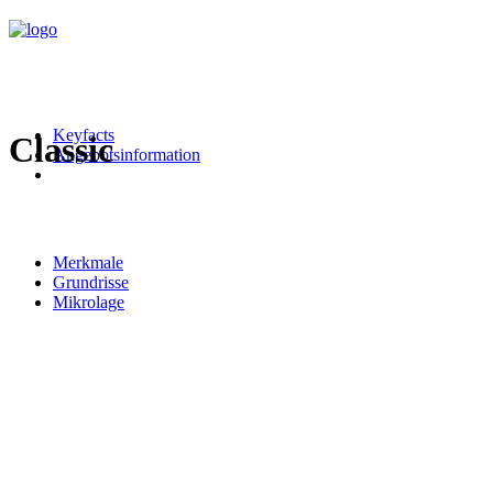
Keyfacts
Classic
Angebotsinformation
Merkmale
Grundrisse
Mikrolage