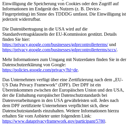
Einwilligung die Speicherung von Cookies oder den Zugriff auf
Informationen im Endgerät des Nutzers (z. B. Device-
Fingerprinting) im Sinne des TDDDG umfasst. Die Einwilligung ist
jederzeit widerrufbar.
Die Datenübertragung in die USA wird auf die
Standardvertragsklauseln der EU-Kommission gestützt. Details
finden Sie hier:
https://privacy.google.com/businesses/gdprcontrollerterms/
und
https://privacy.google.com/businesses/gdprcontrollerterms/sccs/
.
Mehr Informationen zum Umgang mit Nutzerdaten finden Sie in der
Datenschutzerklärung von Google:
https://policies.google.com/privacy?hl=de
.
Das Unternehmen verfügt über eine Zertifizierung nach dem „EU-
US Data Privacy Framework“ (DPF). Der DPF ist ein
Übereinkommen zwischen der Europäischen Union und den USA,
der die Einhaltung europäischer Datenschutzstandards bei
Datenverarbeitungen in den USA gewährleisten soll. Jedes nach
dem DPF zertifizierte Unternehmen verpflichtet sich, diese
Datenschutzstandards einzuhalten. Weitere Informationen hierzu
erhalten Sie vom Anbieter unter folgendem Link:
https://www.dataprivacyframework.gov/participant/5780
.