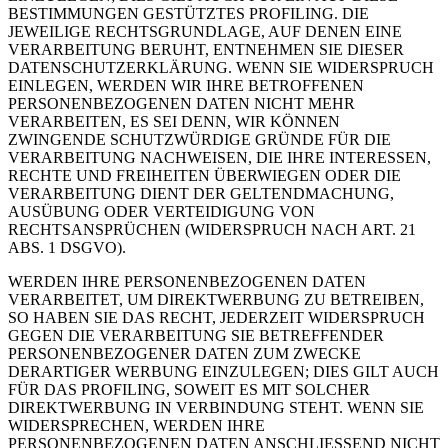
BESTIMMUNGEN GESTÜTZTES PROFILING. DIE
JEWEILIGE RECHTSGRUNDLAGE, AUF DENEN EINE
VERARBEITUNG BERUHT, ENTNEHMEN SIE DIESER
DATENSCHUTZERKLÄRUNG. WENN SIE WIDERSPRUCH
EINLEGEN, WERDEN WIR IHRE BETROFFENEN
PERSONENBEZOGENEN DATEN NICHT MEHR
VERARBEITEN, ES SEI DENN, WIR KÖNNEN
ZWINGENDE SCHUTZWÜRDIGE GRÜNDE FÜR DIE
VERARBEITUNG NACHWEISEN, DIE IHRE INTERESSEN,
RECHTE UND FREIHEITEN ÜBERWIEGEN ODER DIE
VERARBEITUNG DIENT DER GELTENDMACHUNG,
AUSÜBUNG ODER VERTEIDIGUNG VON
RECHTSANSPRÜCHEN (WIDERSPRUCH NACH ART. 21
ABS. 1 DSGVO).
WERDEN IHRE PERSONENBEZOGENEN DATEN
VERARBEITET, UM DIREKTWERBUNG ZU BETREIBEN,
SO HABEN SIE DAS RECHT, JEDERZEIT WIDERSPRUCH
GEGEN DIE VERARBEITUNG SIE BETREFFENDER
PERSONENBEZOGENER DATEN ZUM ZWECKE
DERARTIGER WERBUNG EINZULEGEN; DIES GILT AUCH
FÜR DAS PROFILING, SOWEIT ES MIT SOLCHER
DIREKTWERBUNG IN VERBINDUNG STEHT. WENN SIE
WIDERSPRECHEN, WERDEN IHRE
PERSONENBEZOGENEN DATEN ANSCHLIESSEND NICHT